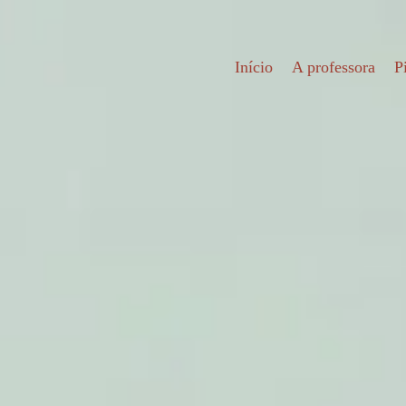
es
Início
A professora
P
,