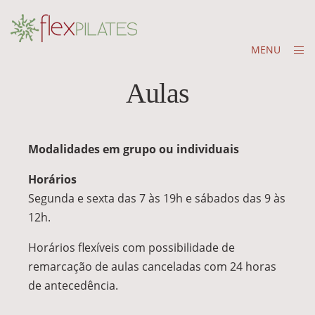
Skip
to
content
op
MENU
sid
Aulas
1
DE
Modalidades em grupo ou individuais
DEZEMBRO
DE
2019
Horários
Segunda e sexta das 7 às 19h e sábados das 9 às
12h.
Horários flexíveis com possibilidade de
remarcação de aulas canceladas com 24 horas
de antecedência.